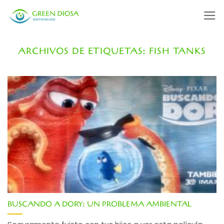
Saltar
al
contenido
ARCHIVOS DE ETIQUETAS:
FISH TANKS
BUSCANDO A DORY: UN PROBLEMA AMBIENTAL