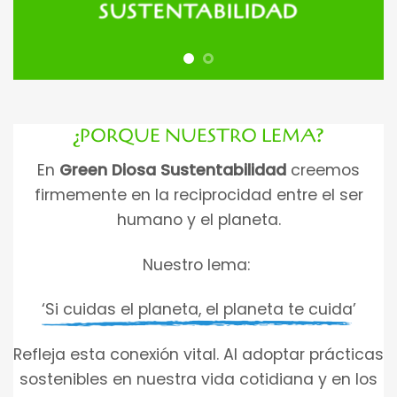
SUSTENTABILIDAD
«Green» enfatiza la
triple impacto que
importancia de este respeto
buscamos promover.
por el ambiente en cada
«Diosa» representa el
decisión.
equilibrio entre lo ambiental,
lo social y lo económico,
¿PORQUE NUESTRO LEMA?
con un enfoque en la
En
Green Diosa Sustentabilidad
creemos
armonía y el bien común.
firmemente en la reciprocidad entre el ser
humano y el planeta.
Nuestro lema:
‘Si cuidas el planeta, el planeta te cuida’
Refleja esta conexión vital. Al adoptar prácticas
sostenibles en nuestra vida cotidiana y en los